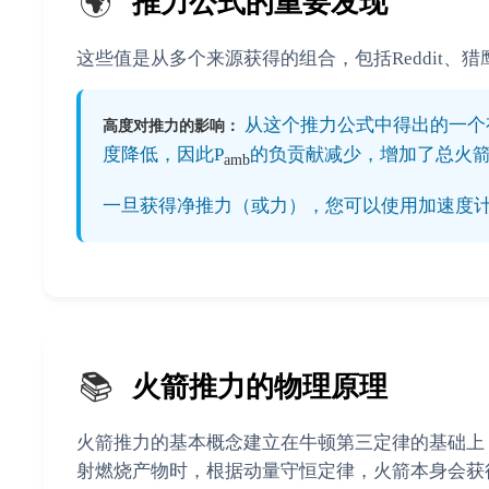
🌍
推力公式的重要发现
这些值是从多个来源获得的组合，包括Reddit、
从这个推力公式中得出的一个
高度对推力的影响：
度降低，因此P
的负贡献减少，增加了总火
amb
一旦获得净推力（或力），您可以使用加速度
📚
火箭推力的物理原理
火箭推力的基本概念建立在牛顿第三定律的基础上
射燃烧产物时，根据动量守恒定律，火箭本身会获