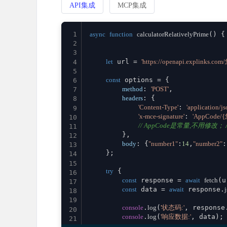
API集成
MCP集成
1
async
function
calculatorRelativelyPrime
(
) {

2
3
let
 url = 
'https://openapi.explinks.co
4
5
const
 options = {

6
method
: 
'POST'
,

7
headers
: {

8
'Content-Type'
: 
'application/js
9
'x-mce-signature'
: 
'AppCode/
10
// AppCode是常量,不用修改； Ap
11
        },

12
body
: {
"number1"
:
14
,
"number2"
:
13
    };

14
15
try
 {

16
const
 response = 
await
fetch
(u
17
const
 data = 
await
 response.
18
19
console
.
log
(
'状态码:'
, response
20
console
.
log
(
'响应数据:'
, data);

21