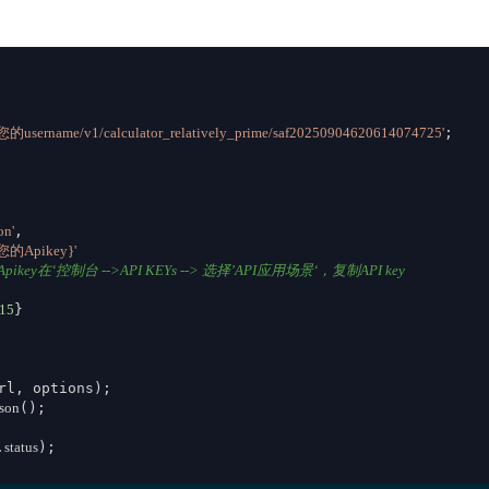
m/您的username/v1/calculator_relatively_prime/saf20250904620614074725'
;

on'
,

{您的Apikey}'
ikey在‘控制台 -->API KEYs --> 选择’API应用场景‘，复制API key
15
}

rl, options);

json
();

.
status
);
