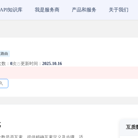
API知识库
我是服务商
产品和服务
关于我们
道路由
次数：
0
次
更新时间：
2025.10.16
入
忧
互质
个数是否互素。提供精确互素定义及步骤，适