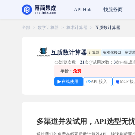
找服务商
API Hub
全部
>
数学计算器
>
算术计算器
>
互质数计算器
互质数计算器
计算器
标准化接口
多渠
浏览次数：
21
次
试用次数：
3
次
集成
单价：
免费
在线使用
API 接入
MCP 接
多渠道并发试用，API选型无
通过我们的免费在线互质数计算器API，快速判断两