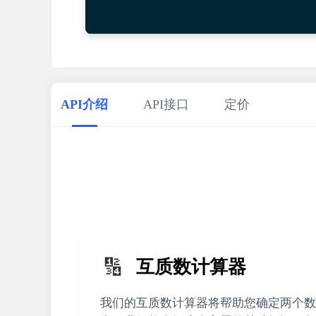
22
return
 data;

23
    } 
catch
 (error) {

24
console
.
error
(
'请求失败:'
, error)
25
throw
 error;

26
    }

27
}

28
29
// 使用示例
API介绍
API接口
定价
30
calculatorRelativelyPrime
()

31
    .
then
(
result
 =>
console
.
log
(
'成功:'
, re
32
    .
catch
(
error
 =>
console
.
error
(
'错误:'
33
34
🔢
互质数计算器
我们的互质数计算器将帮助您确定两个数