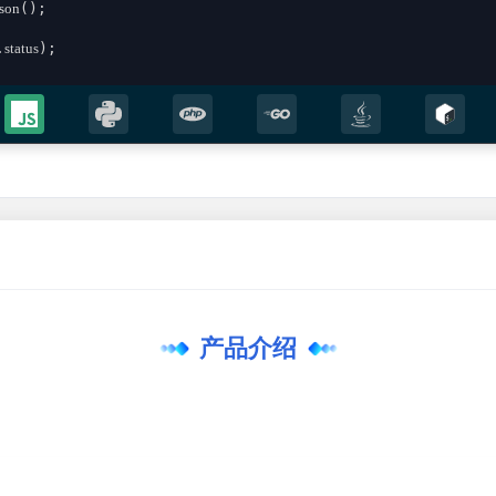
json
();

.
status
);

;

sult))

产品介绍