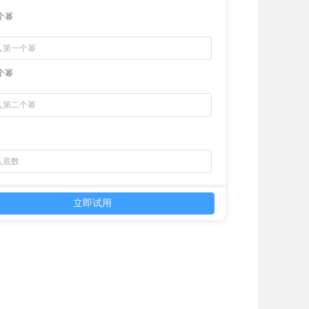
个幂
个幂
立即试用