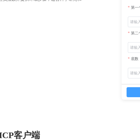
。
第一
第二
底数
CP客户端