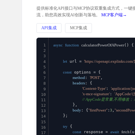
提供标准化API接口与MCP协议双重集成方式，一键接
流，助您高效实现AI创新与落地。
MCP客户端→
API集成
MCP集成
1
async
function
calculatorPowerOfAPower
(
) {

2
3
let
 url = 
'https://openapi.explinks.c
4
5
const
 options = {

6
method
: 
'POST'
,

7
headers
: {

8
'Content-Type'
: 
'application/js
9
'x-mce-signature'
: 
'AppCode/
10
// AppCode是常量,不用修改； Ap
11
        },

12
body
: {
"firstPower"
:
3
,
"secondPow
13
    };

14
15
try
 {

16
const
 response = 
await
fetch
(u
17