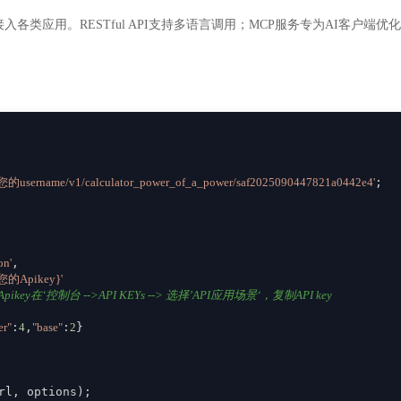
入各类应用。RESTful API支持多语言调用；MCP服务专为AI客户
om/您的username/v1/calculator_power_of_a_power/saf2025090447821a0442e4'
;

on'
,

{您的Apikey}'
ikey在‘控制台 -->API KEYs --> 选择’API应用场景‘，复制API key
er"
:
4
,
"base"
:
2
}

rl, options);
