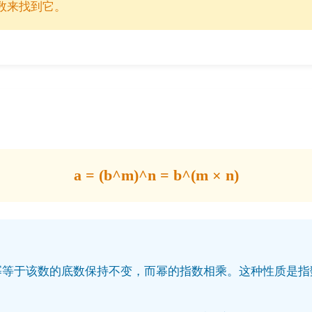
数来找到它。
a = (b^m)^n = b^(m × n)
幂等于该数的底数保持不变，而幂的指数相乘。这种性质是指