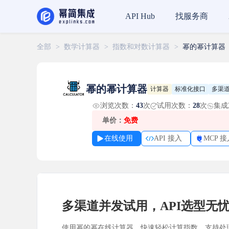
找服务商
API Hub
全部
>
数学计算器
>
指数和对数计算器
>
幂的幂计算器
幂的幂计算器
计算器
标准化接口
多渠
浏览次数：
43
次
试用次数：
28
次
集成
单价：
免费
在线使用
API 接入
MCP 接
多渠道并发试用，API选型无
使用幂的幂在线计算器，快速轻松计算指数。支持处