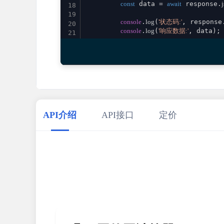
const
 data = 
await
 response.
18
19
console
.
log
(
'状态码:'
, response
20
console
.
log
(
'响应数据:'
, data);

21
22
return
 data;

23
    } 
catch
 (error) {

24
console
.
error
(
'请求失败:'
, error)
25
throw
 error;

26
    }

27
}

28
29
// 使用示例
API介绍
API接口
定价
30
calculatorPowerOfAPower
()

31
    .
then
(
result
 =>
console
.
log
(
'成功:'
, re
32
    .
catch
(
error
 =>
console
.
error
(
'错误:'
33
34