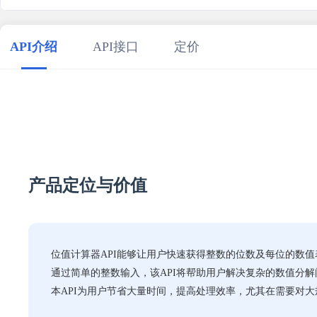
    }

27
}

28
29
// 使用示例
API介绍
API接口
定价
30
calculatorPlaceValue
()

31
    .
then
(
result
 =>
console
.
log
(
'成功:'
, result))

32
    .
catch
(
error
 =>
console
.
error
(
'错误:'
33
34
产品定位与价值
位值计算器API能够让用户快速获得整数的位数及每位的数值
通过简单的整数输入，该API将帮助用户解决复杂的数值分
本API为用户节省大量时间，提高处理效率，尤其在需要对