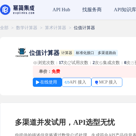
找服务商
API知识
API Hub
全部
>
数学计算器
>
算术计算器
>
位值计算器
位值计算器
计算器
标准化接口
多渠道路由
浏览次数：
17
次
试用次数：
2
次
集成次数：
0
次
单价：
免费
在线使用
API 接入
MCP 接入
多渠道并发试用，API选型无忧
你提供的描述信息将通过数学公式处理，生成符合API产品信息