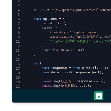
2
3
let
 url = 
'https://openapi.explinks.com/您的usernam
4
5
const
 options = {

6
method
: 
'POST'
,

7
headers
: {

8
'Content-Type'
: 
'application/json'
,

9
'x-mce-signature'
: 
'AppCode/{您的Apikey}'
10
// AppCode是常量,不用修改； Apikey在‘控制台
11
        },

12
body
: {
"inputNumber"
:
341
}

13
    };

14
15
try
 {

16
const
 response = 
await
fetch
(url, option
17
const
 data = 
await
 response.
json
();

18
19
console
.
log
(
'状态码:'
, response.
status
);

20
console
.
log
(
'响应数据:'
, data);

21
22
return
 data;

23
    } 
catch
 (error) {

24
console
.
error
(
'请求失败:'
, error);

25
throw
 error;

26