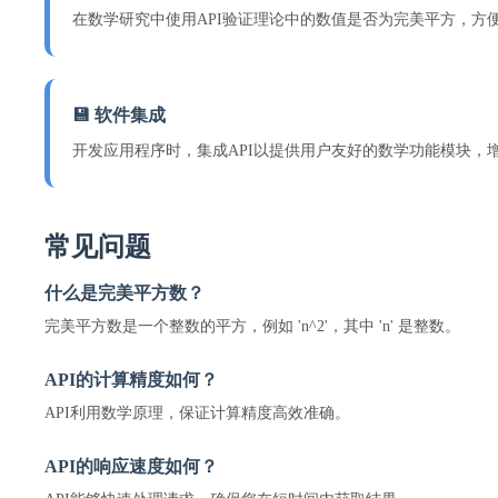
在数学研究中使用API验证理论中的数值是否为完美平方，方
💾 软件集成
开发应用程序时，集成API以提供用户友好的数学功能模块，
常见问题
什么是完美平方数？
完美平方数是一个整数的平方，例如 'n^2'，其中 'n' 是整数。
API的计算精度如何？
API利用数学原理，保证计算精度高效准确。
API的响应速度如何？