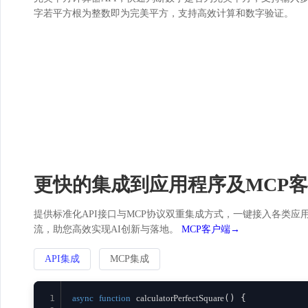
字若平方根为整数即为完美平方，支持高效计算和数字验证。
更快的集成到应用程序及MCP
提供标准化API接口与MCP协议双重集成方式，一键接入各类应用。
流，助您高效实现AI创新与落地。
MCP客户端→
API集成
MCP集成
1
async
function
calculatorPerfectSquare
(
) {
