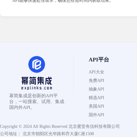
API能够快速处理请求，确保您在短时间内获取结果。
API平台
API大全
免费API
抽象API
幂简集成是创新的API平
精选API
台，一站搜索、试用、集成
美国API
国内外API。
国外API
Copyright © 2024 All Rights Reserved
北京蜜堂有信科技有限公司
公司地址： 北京市朝阳区光华路和乔大厦C座1508