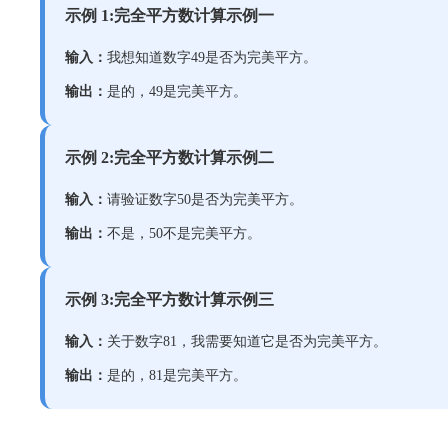
示例 1:完全平方数计算示例一
输入：
我想知道数字49是否为完美平方。
输出：
是的，49是完美平方。
示例 2:完全平方数计算示例二
输入：
请验证数字50是否为完美平方。
输出：
不是，50不是完美平方。
示例 3:完全平方数计算示例三
输入：
关于数字81，我需要知道它是否为完美平方。
输出：
是的，81是完美平方。