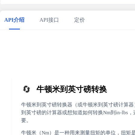
}

27
28
// 使用示例
29
calculatorNmToInLbs
()

API介绍
API接口
定价
30
    .
then
(
result
 =>
console
.
log
(
'成功:'
, result))

31
    .
catch
(
error
 =>
console
.
error
(
'错误:'
32
33
🔄
牛顿米到英寸磅转换
牛顿米到英寸磅转换器（或牛顿米到英寸磅计算器
到英寸磅的计算器或想知道如何转换Nm到in-l
要。
牛顿米（Nm）是一种用来测量扭矩的单位，扭矩