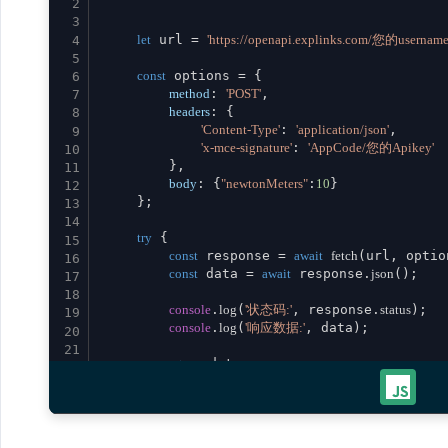
2
3
let
 url = 
'https://openapi.explinks.com/您的usernam
4
5
const
 options = {

6
method
: 
'POST'
,

7
headers
: {

8
'Content-Type'
: 
'application/json'
,

9
'x-mce-signature'
: 
'AppCode/您的Apikey'
10
        },

11
body
: {
"newtonMeters"
:
10
}

12
    };

13
14
try
 {

15
const
 response = 
await
fetch
(url, option
16
const
 data = 
await
 response.
json
();

17
18
console
.
log
(
'状态码:'
, response.
status
);

19
console
.
log
(
'响应数据:'
, data);

20
21
return
 data;

22
    } 
catch
 (error) {

23
console
.
error
(
'请求失败:'
, error);

24
throw
 error;

25
    }

26