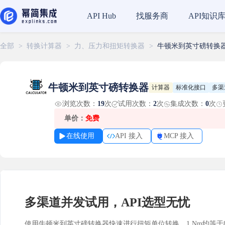
找服务商
API知识
API Hub
全部
>
转换计算器
>
力、压力和扭矩转换器
>
牛顿米到英寸磅转换
牛顿米到英寸磅转换器
计算器
标准化接口
多渠
浏览次数：
19
次
试用次数：
2
次
集成次数：
0
次
单价：
免费
在线使用
API 接入
MCP 接入
多渠道并发试用，API选型无忧
使用牛顿米到英寸磅转换器快速进行扭矩单位转换，1 Nm约等于8.85