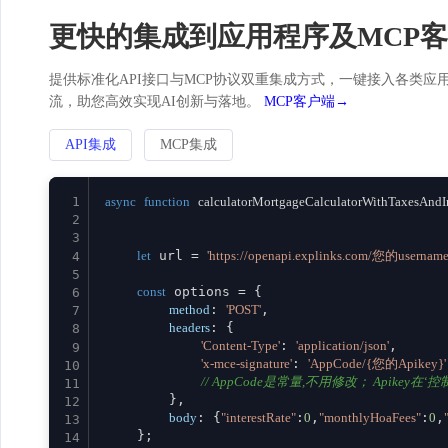
更快的集成到应用程序及MCP
提供标准化API接口与MCP协议双重集成方式，一键接入各类应用。
流，助您高效实现AI创新与落地。
MCP客户端→
API集成
MCP集成
1
async
function
calculatorMortgageCalculatorWithTaxesAndI
2
3
let
 url = 
'https://openapi.explinks.com/您的usernam
4
5
const
 options = {

6
method
: 
'POST'
,

7
headers
: {

8
'Content-Type'
: 
'application/json'
,

9
'x-mce-signature'
: 
'AppCode/{您的Apikey}'
10
// AppCode是常量,不用修改； Apikey在‘控制台
11
        },

12
body
: {
"interestRate"
:
0
,
"monthlyHoaFees"
:
0
,
13
    };

14