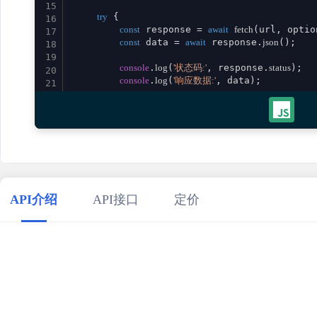
15
try
 {

16
const
 response = 
await
fetch
(url, option
17
const
 data = 
await
 response.
json
();

18
19
console
.
log
(
'状态码:'
, response.
status
);

20
console
.
log
(
'响应数据:'
, data);

21
22
return
 data;

23
    } 
catch
 (error) {

24
console
.
error
(
'请求失败:'
, error);

25
throw
 error;

26
    }

27
}

28
29
// 使用示例
API介绍
API接口
定价
30
calculatorMortgageCalculatorWithTaxesAndInsurance
()

31
    .
then
(
result
 =>
console
.
log
(
'成功:'
, result))

32
    .
catch
(
error
 =>
console
.
error
(
'错误:'
33
34