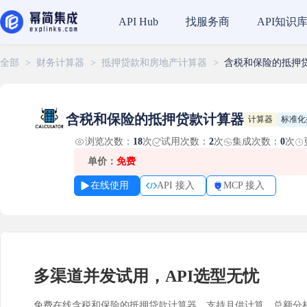
找服务商
API知识
API Hub
全部
>
财务计算器
>
抵押贷款和房地产计算器
>
含税和保险的抵押
含税和保险的抵押贷款计算器
计算器
标准化
浏览次数：
18
次
试用次数：
2
次
集成次数：
0
次
单价：
免费
在线使用
API 接入
MCP 接入
多渠道并发试用，API选型无忧
免费在线含税和保险的抵押贷款计算器，支持月供计算、总额分