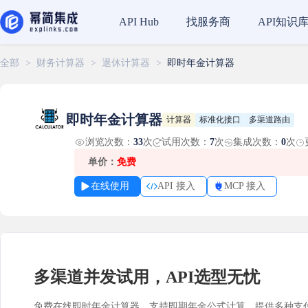
找服务商
API知识
API Hub
全部
>
财务计算器
>
退休计算器
>
即时年金计算器
即时年金计算器
计算器
标准化接口
多渠道路由
浏览次数：
33
次
试用次数：
7
次
集成次数：
0
次
单价：
免费
在线使用
API 接入
MCP 接入
多渠道并发试用，API选型无忧
免费在线即时年金计算器，支持即期年金公式计算。提供多种支