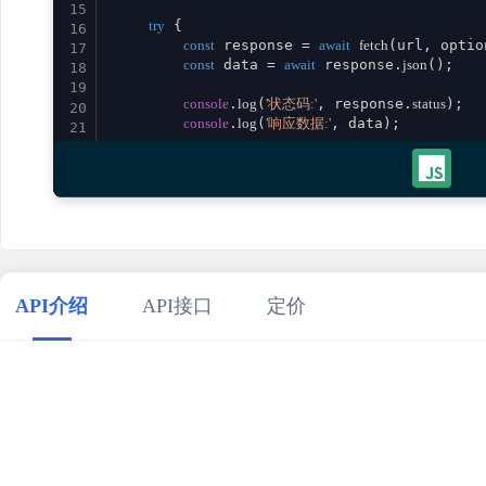
15
try
 {

16
const
 response = 
await
fetch
(url, option
17
const
 data = 
await
 response.
json
();

18
19
console
.
log
(
'状态码:'
, response.
status
);

20
console
.
log
(
'响应数据:'
, data);

21
22
return
 data;

23
    } 
catch
 (error) {

24
console
.
error
(
'请求失败:'
, error);

25
throw
 error;

26
    }

27
}

28
29
// 使用示例
API介绍
API接口
定价
30
calculatorImmediateAnnuity
()

31
    .
then
(
result
 =>
console
.
log
(
'成功:'
, result))

32
    .
catch
(
error
 =>
console
.
error
(
'错误:'
33
34