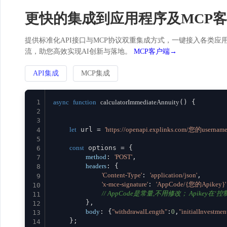
更快的集成到应用程序及MCP
提供标准化API接口与MCP协议双重集成方式，一键接入各类应用。
流，助您高效实现AI创新与落地。
MCP客户端→
API集成
MCP集成
1
async
function
calculatorImmediateAnnuity
(
) {

2
3
let
 url = 
'https://openapi.explinks.com/您的usernam
4
5
const
 options = {

6
method
: 
'POST'
,

7
headers
: {

8
'Content-Type'
: 
'application/json'
,

9
'x-mce-signature'
: 
'AppCode/{您的Apikey}'
10
// AppCode是常量,不用修改； Apikey在‘控制台
11
        },

12
body
: {
"withdrawalLength"
:
0
,
"initialInvestmen
13
    };

14