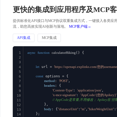
更快的集成到应用程序及MCP
提供标准化API接口与MCP协议双重集成方式，一键接入各类应用。
流，助您高效实现AI创新与落地。
MCP客户端→
API集成
MCP集成
1
async
function
calculatorHiking
(
) {

2
3
let
 url = 
'https://openapi.explinks.com/您的usernam
4
5
const
 options = {

6
method
: 
'POST'
,

7
headers
: {

8
'Content-Type'
: 
'application/json'
,

9
'x-mce-signature'
: 
'AppCode/{您的Apikey}'
10
// AppCode是常量,不用修改； Apikey在‘控制台
11
        },

12
body
: {
"distanceUnit"
:
"m"
,
"hikerWeightUnit"
:
13
    };

14