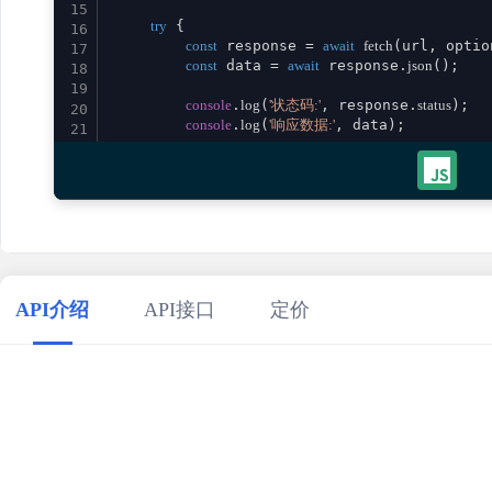
15
try
 {

16
const
 response = 
await
fetch
(url, option
17
const
 data = 
await
 response.
json
();

18
19
console
.
log
(
'状态码:'
, response.
status
);

20
console
.
log
(
'响应数据:'
, data);

21
22
return
 data;

23
    } 
catch
 (error) {

24
console
.
error
(
'请求失败:'
, error);

25
throw
 error;

26
    }

27
}

28
29
// 使用示例
API介绍
API接口
定价
30
calculatorHiking
()

31
    .
then
(
result
 =>
console
.
log
(
'成功:'
, result))

32
    .
catch
(
error
 =>
console
.
error
(
'错误:'
33
34