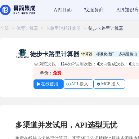
找服务商
API知识
API Hub
全部
>
体育计算器
>
卡路里消耗计算器
>
徒步卡路里计算器
徒步卡路里计算器
计算器
标准化接口
多渠道路由
浏览次数：
124
次
试用次数：
4
次
集成次数：
0
次
单价：
免费
在线使用
API 接入
MCP 接入
多渠道并发试用，API选型无忧
免费在线徒步卡路里计算器，基于MET公式精确计算徒步消耗热