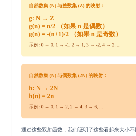
自然数集 (N) 与整数集 (Z) 的映射：
g: N → Z
g(n) = n/2 （如果 n 是偶数）
g(n) = -(n+1)/2 （如果 n 是奇数）
示例: 0 → 0, 1 → -1, 2 → 1, 3 → -2, 4 → 2, ...
自然数集 (N) 与偶数集 (2N) 的映射：
h: N → 2N
h(n) = 2n
示例: 0 → 0, 1 → 2, 2 → 4, 3 → 6, ...
通过这些双射函数，我们证明了这些看起来大小不