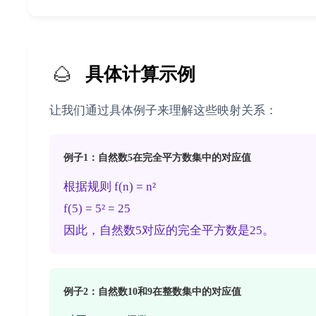
🌰
具体计算示例
让我们通过具体例子来理解这些映射关系：
例子1：自然数5在完全平方数集中的对应值
根据规则 f(n) = n²
f(5) = 5² = 25
因此，自然数5对应的完全平方数是25。
例子2：自然数10和9在整数集中的对应值