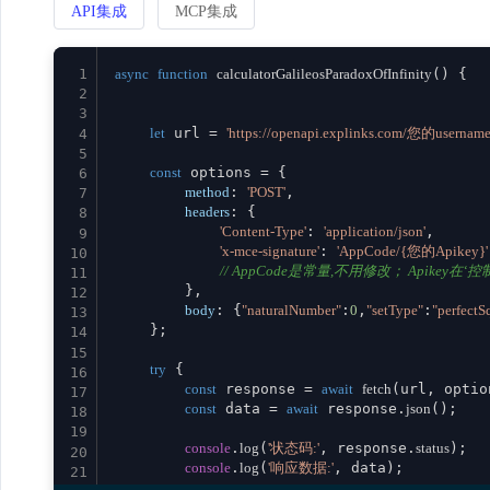
API集成
MCP集成
1
async
function
calculatorGalileosParadoxOfInfinity
(
) {

2
3
let
 url = 
'https://openapi.explinks.com/您的username
4
5
const
 options = {

6
method
: 
'POST'
,

7
headers
: {

8
'Content-Type'
: 
'application/json'
,

9
'x-mce-signature'
: 
'AppCode/{您的Apikey}'
10
// AppCode是常量,不用修改； Apikey在‘控制台
11
        },

12
body
: {
"naturalNumber"
:
0
,
"setType"
:
"perfectS
13
    };

14
15
try
 {

16
const
 response = 
await
fetch
(url, option
17
const
 data = 
await
 response.
json
();

18
19
console
.
log
(
'状态码:'
, response.
status
);

20
console
.
log
(
'响应数据:'
, data);

21