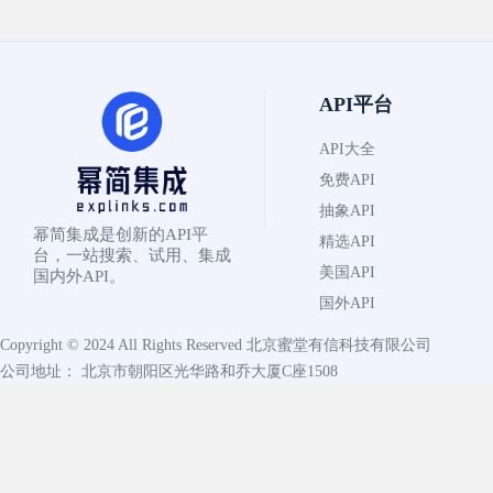
API平台
API大全
免费API
抽象API
幂简集成是创新的API平
精选API
台，一站搜索、试用、集成
美国API
国内外API。
国外API
Copyright © 2024 All Rights Reserved
北京蜜堂有信科技有限公司
公司地址： 北京市朝阳区光华路和乔大厦C座1508