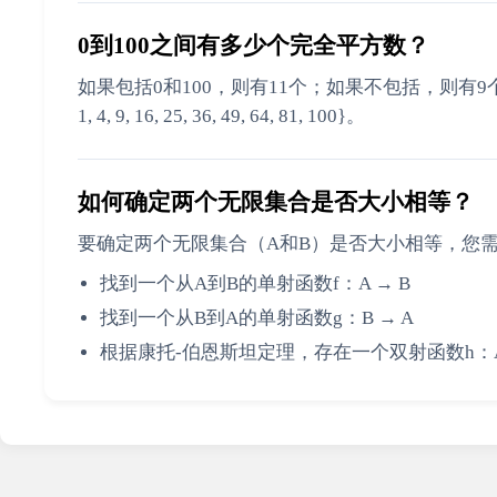
0到100之间有多少个完全平方数？
如果包括0和100，则有11个；如果不包括，则有9
1, 4, 9, 16, 25, 36, 49, 64, 81, 100}。
如何确定两个无限集合是否大小相等？
要确定两个无限集合（A和B）是否大小相等，您
找到一个从A到B的单射函数f：A → B
找到一个从B到A的单射函数g：B → A
根据康托-伯恩斯坦定理，存在一个双射函数h：A