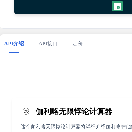
22
return
 data;

23
    } 
catch
 (error) {

24
console
.
error
(
'请求失败:'
, error);

25
throw
 error;

26
    }

27
}

28
29
// 使用示例
API介绍
API接口
定价
30
calculatorGalileosParadoxOfInfinity
()

31
    .
then
(
result
 =>
console
.
log
(
'成功:'
, result))

32
    .
catch
(
error
 =>
console
.
error
(
'错误:'
33
34
♾️
伽利略无限悖论计算器
这个伽利略无限悖论计算器将详细介绍伽利略在他