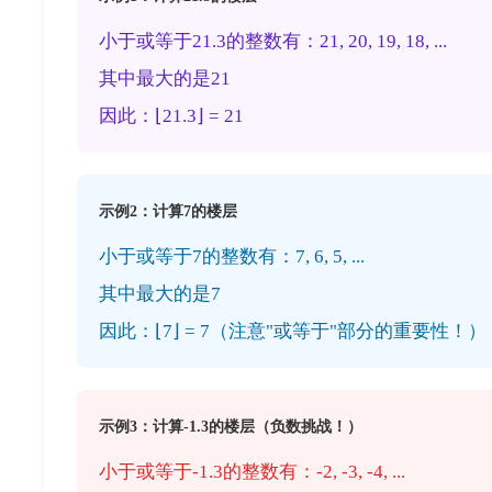
小于或等于21.3的整数有：21, 20, 19, 18, ...
其中最大的是21
因此：⌊21.3⌋ = 21
示例2：计算7的楼层
小于或等于7的整数有：7, 6, 5, ...
其中最大的是7
因此：⌊7⌋ = 7（注意"或等于"部分的重要性！）
示例3：计算-1.3的楼层（负数挑战！）
小于或等于-1.3的整数有：-2, -3, -4, ...