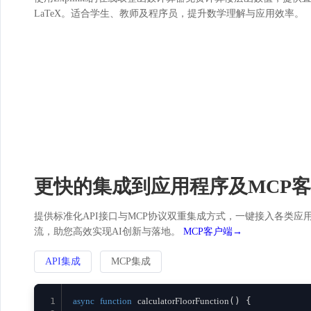
LaTeX。适合学生、教师及程序员，提升数学理解与应用效率。
更快的集成到应用程序及MCP
提供标准化API接口与MCP协议双重集成方式，一键接入各类应用。
流，助您高效实现AI创新与落地。
MCP客户端→
API集成
MCP集成
1
async
function
calculatorFloorFunction
(
) {
