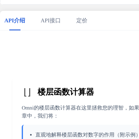
    }

27
}

28
29
// 使用示例
API介绍
API接口
定价
30
calculatorFloorFunction
()

31
    .
then
(
result
 =>
console
.
log
(
'成功:'
, result))

32
    .
catch
(
error
 =>
console
.
error
(
'错误:'
33
34
⌊⌋
楼层函数计算器
Omni的楼层函数计算器在这里拯救您的理智，
章中，我们将：
直观地解释楼层函数对数字的作用（附示例