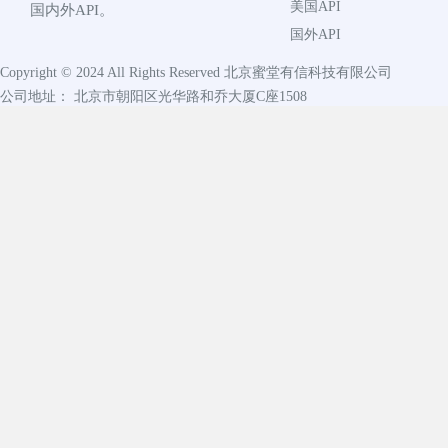
美国API
国内外API。
国外API
Copyright © 2024 All Rights Reserved
北京蜜堂有信科技有限公司
公司地址： 北京市朝阳区光华路和乔大厦C座1508