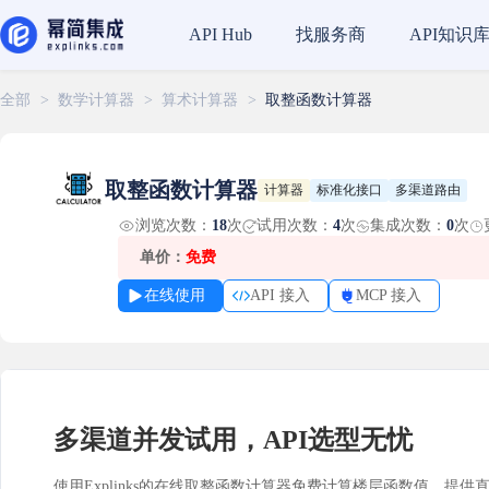
找服务商
API知识
API Hub
全部
>
数学计算器
>
算术计算器
>
取整函数计算器
取整函数计算器
计算器
标准化接口
多渠道路由
浏览次数：
18
次
试用次数：
4
次
集成次数：
0
次
单价：
免费
在线使用
API 接入
MCP 接入
多渠道并发试用，API选型无忧
使用Explinks的在线取整函数计算器免费计算楼层函数值，提