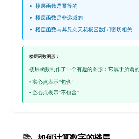
楼层函数是幂等的
楼层函数是非递减的
楼层函数与其兄弟天花板函数⌈x⌉密切相关
楼层函数图形：
楼层函数制作了一个有趣的图形：它属于所谓
• 实心点表示"包含"
• 空心点表示"不包含"
📚
如何计算数字的楼层