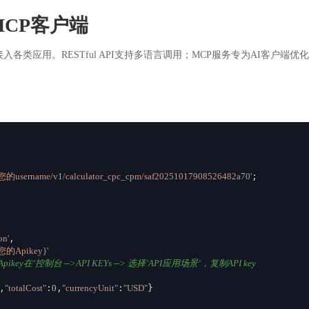
CP客户端
入各类应用。RESTful API支持多语言调用；MCP服务专为AI客户
om/您的username/v1/calculator_cpc_cpm/saf20251017908526482a70'
;

on'
,

{您的Apikey}'
ikey在‘控制台 -->API KEYs --> 选择’API应用场景‘，复制API key
,
"totalCost"
:
0
,
"currencyUnit"
:
"USD"
}
