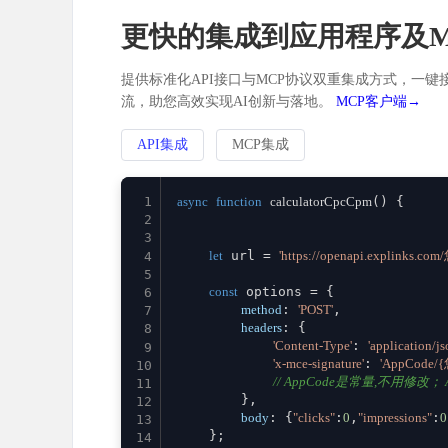
更快的集成到应用程序及M
提供标准化API接口与MCP协议双重集成方式，一键接
流，助您高效实现AI创新与落地。
MCP客户端→
API集成
MCP集成
1
async
function
calculatorCpcCpm
(
) {

2
3
let
 url = 
'https://openapi.explinks.c
4
5
const
 options = {

6
method
: 
'POST'
,

7
headers
: {

8
'Content-Type'
: 
'application/js
9
'x-mce-signature'
: 
'AppCode/
10
// AppCode是常量,不用修改； Ap
11
        },

12
body
: {
"clicks"
:
0
,
"impressions"
:
0
13
    };

14