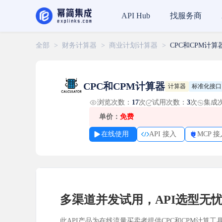
找服务商
API Hub
全部
>
财务计算器
>
商业计划计算器
>
CPC和CPM计算
CPC和CPM计算器
计算器
标准化接口
浏览次数：
17
次
试用次数：
3
次
集成
单价：
免费
在线使用
API 接入
MCP 接
多渠道并发试用，API选型无
此API产品为在线流量买卖者提供CPC和CPM计算工