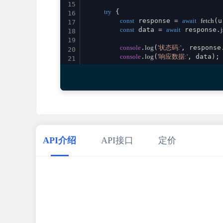
15
try
 {

16
const
 response = 
await
fetch
(u
17
const
 data = 
await
 response.
18
19
console
.
log
(
'状态码:'
, response
20
console
.
log
(
'响应数据:'
, data);

21
22
return
 data;

23
    } 
catch
 (error) {

24
console
.
error
(
'请求失败:'
, error)
25
throw
 error;

26
    }

27
}

28
29
// 使用示例
API介绍
API接口
定价
30
calculatorCpcCpm
()

31
    .
then
(
result
 =>
console
.
log
(
'成功:'
, re
32
    .
catch
(
error
 =>
console
.
error
(
'错误:'
33
34