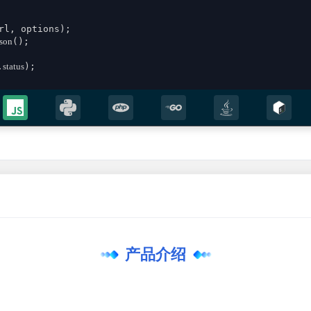
rl, options);

json
();

.
status
);

;

sult))

产品介绍