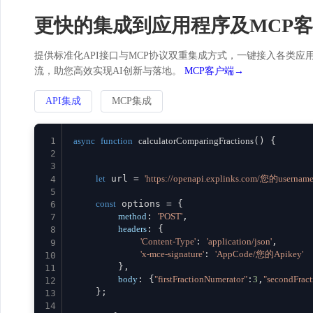
更快的集成到应用程序及MCP
提供标准化API接口与MCP协议双重集成方式，一键接入各类应用。
流，助您高效实现AI创新与落地。
MCP客户端→
API集成
MCP集成
1
async
function
calculatorComparingFractions
(
) {

2
3
let
 url = 
'https://openapi.explinks.com/您的username
4
5
const
 options = {

6
method
: 
'POST'
,

7
headers
: {

8
'Content-Type'
: 
'application/json'
,

9
'x-mce-signature'
: 
'AppCode/您的Apikey'
10
        },

11
body
: {
"firstFractionNumerator"
:
3
,
"secondFrac
12
    };

13
14