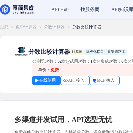
找服务商
API知识
API Hub
全部
>
数学计算器
>
分数计算器
>
分数比较计算器
分数比较计算器
计算器
标准化接口
多渠道路由
浏览次数：
32
次
试用次数：
1
次
集成次数：
0
次
单价：
免费
在线使用
API 接入
MCP 接入
多渠道并发试用，API选型无忧
免费在线分数比较计算器，支持简单分数、混合数和假分数的比