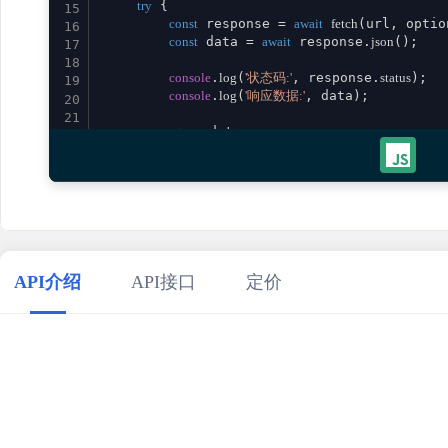
try
 {

15
const
 response = 
await
fetch
(url, option
16
const
 data = 
await
 response.
json
();

17
18
console
.
log
(
'状态码:'
, response.
status
);

19
console
.
log
(
'响应数据:'
, data);

20
21
return
 data;

22
    } 
catch
 (error) {

23
console
.
error
(
'请求失败:'
, error);

24
throw
 error;

25
    }

26
}

27
28
// 使用示例
29
calculatorComparingFractions
()

API介绍
API接口
定价
30
    .
then
(
result
 =>
console
.
log
(
'成功:'
, result))

31
    .
catch
(
error
 =>
console
.
error
(
'错误:'
32
33