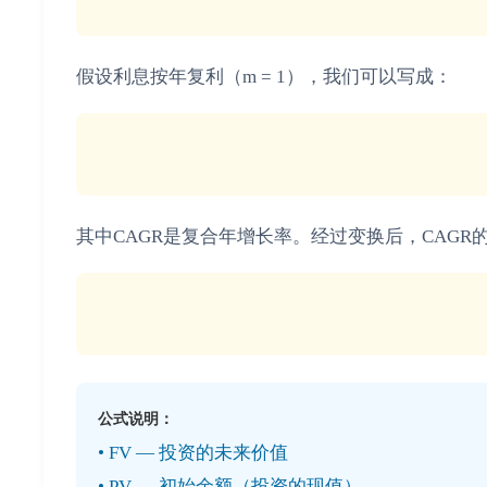
假设利息按年复利（m = 1），我们可以写成：
其中CAGR是复合年增长率。经过变换后，CAGR
公式说明：
• FV — 投资的未来价值
• PV — 初始余额（投资的现值）