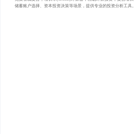
储蓄账户选择、资本投资决策等场景，提供专业的投资分析工具