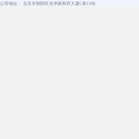
公司地址： 北京市朝阳区光华路和乔大厦C座1508