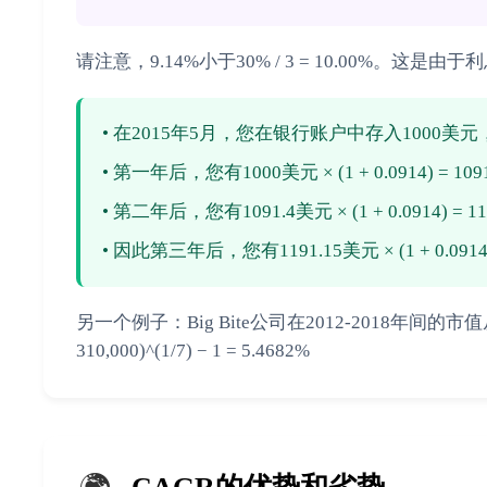
请注意，9.14%小于30% / 3 = 10.00%
• 在2015年5月，您在银行账户中存入1000美元
• 第一年后，您有1000美元 × (1 + 0.091
• 第二年后，您有1091.4美元 × (1 + 0.091
• 因此第三年后，您有1191.15美元 × (1 + 0
另一个例子：Big Bite公司在2012-2018年间的市值从
310,000)^(1/7) − 1 = 5.4682%