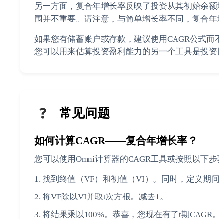
另一方面，复合年增长率反映了投资从其初始余额
围并不重要。请注意，与简单增长率不同，复合年
如果您有储蓄账户或存款，建议使用CAGR公式
您可以用来估算投资盈利能力的另一个工具是投资
❓
常见问题
如何计算CAGR——复合年增长率？
您可以使用Omni计算器的CAGR工具或按照以下步
1. 找到终值（VF）和初值（VI）。同时，定义
2. 将VF除以VI并取t次方根。减去1。
3. 将结果乘以100%。恭喜，您现在有了t期CAGR