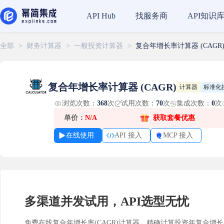
找服务商
API知识
API Hub
全部
>
财务计算器
>
一般投资计算器
>
复合年增长率计算器 (CAGR
复合年增长率计算器 (CAGR)
计算器
标准化
浏览次数：
368
次
试用次数：
70
次
集成次数：
0
次
单价：
N/A
获取套餐优惠
在线使用
API 接入
MCP 接入
多渠道并发试用，API选型无忧
免费在线复合年增长率(CAGR)计算器，精确计算投资年复合增