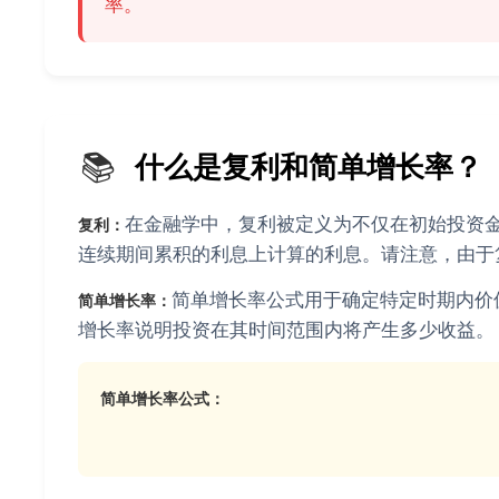
率。
📚
什么是复利和简单增长率？
在金融学中，复利被定义为不仅在初始投资
复利：
连续期间累积的利息上计算的利息。请注意，由于
简单增长率公式用于确定特定时期内价
简单增长率：
增长率说明投资在其时间范围内将产生多少收益。
简单增长率公式：