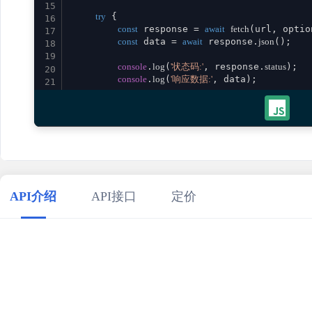
15
try
 {

16
const
 response = 
await
fetch
(url, option
17
const
 data = 
await
 response.
json
();

18
19
console
.
log
(
'状态码:'
, response.
status
);

20
console
.
log
(
'响应数据:'
, data);

21
22
return
 data;

23
    } 
catch
 (error) {

24
console
.
error
(
'请求失败:'
, error);

25
throw
 error;

26
    }

27
}

28
29
// 使用示例
API介绍
API接口
定价
30
calculatorBsa
()

31
    .
then
(
result
 =>
console
.
log
(
'成功:'
, result))

32
    .
catch
(
error
 =>
console
.
error
(
'错误:'
33
34