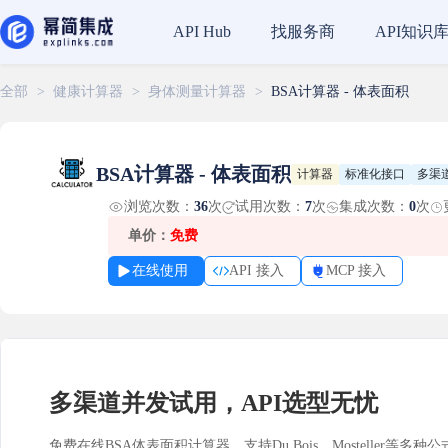
找服务商
API知识
API Hub
全部
>
健康计算器
>
身体测量计算器
>
BSA计算器 - 体表面积
BSA计算器 - 体表面积
计算器
标准化接口
多渠
浏览次数：
36
次
试用次数：
7
次
集成次数：
0
次
单价：
免费
在线使用
API 接入
MCP 接入
多渠道并发试用，API选型无忧
免费在线BSA体表面积计算器，支持Du Bois、Mosteller等