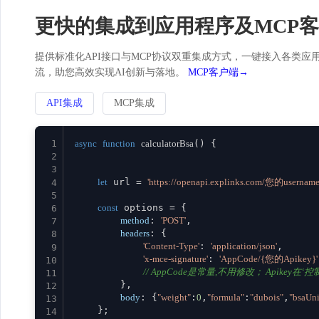
更快的集成到应用程序及MCP
提供标准化API接口与MCP协议双重集成方式，一键接入各类应用。
流，助您高效实现AI创新与落地。
MCP客户端→
API集成
MCP集成
1
async
function
calculatorBsa
(
) {

2
3
let
 url = 
'https://openapi.explinks.com/您的usernam
4
5
const
 options = {

6
method
: 
'POST'
,

7
headers
: {

8
'Content-Type'
: 
'application/json'
,

9
'x-mce-signature'
: 
'AppCode/{您的Apikey}'
10
// AppCode是常量,不用修改； Apikey在‘控制台
11
        },

12
body
: {
"weight"
:
0
,
"formula"
:
"dubois"
,
"bsaUni
13
    };

14