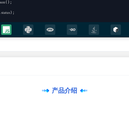
json
();

.
status
);

;

sult))

产品介绍