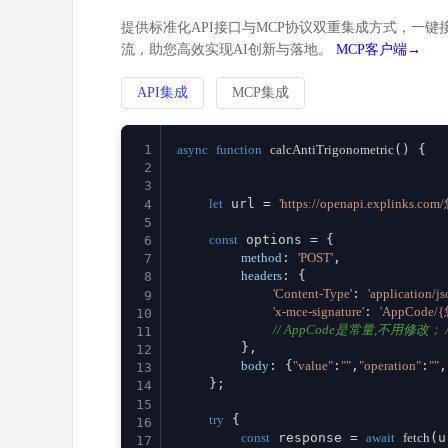
提供标准化API接口与MCP协议双重集成方式，一键接
流，助您高效实现AI创新与落地。
MCP客户端→
API集成
MCP集成
1
async
function
calcAntiTrigonometric
(
) {

2
3
let
 url = 
'https://openapi.explinks.c
4
5
const
 options = {

6
method
: 
'POST'
,

7
headers
: {

8
'Content-Type'
: 
'application/js
9
'x-mce-signature'
: 
'AppCode/
10
// AppCode是常量,不用修改； Ap
11
        },

12
body
: {
"value"
:
""
,
"operation"
:
""
,
13
    };

14
15
try
 {

16
const
 response = 
await
fetch
(u
17