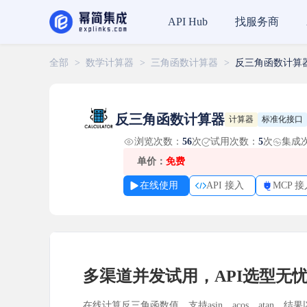
找服务商
API Hub
全部
>
数学计算器
>
三角函数计算器
>
反三角函数计算
反三角函数计算器
计算器
标准化接口
浏览次数：
56
次
试用次数：
5
次
集成
单价：
免费
在线使用
API 接入
MCP 接
多渠道并发试用，API选型无
在线计算反三角函数值，支持asin、acos、atan，结