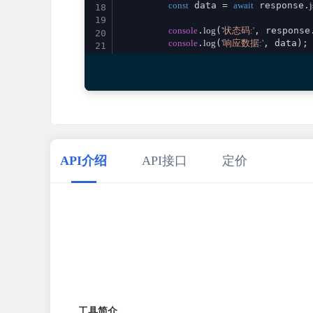
const
 data = 
await
 response.
18
19
console
.
log
(
'状态码:'
, response
20
console
.
log
(
'响应数据:'
, data);

21
22
return
 data;

23
    } 
catch
 (error) {

24
console
.
error
(
'请求失败:'
, error)
25
throw
 error;

26
    }

27
}

28
29
// 使用示例
API介绍
API接口
定价
30
calcAntiTrigonometric
()

31
    .
then
(
result
 =>
console
.
log
(
'成功:'
, re
32
    .
catch
(
error
 =>
console
.
error
(
'错误:'
33
34
工具简介