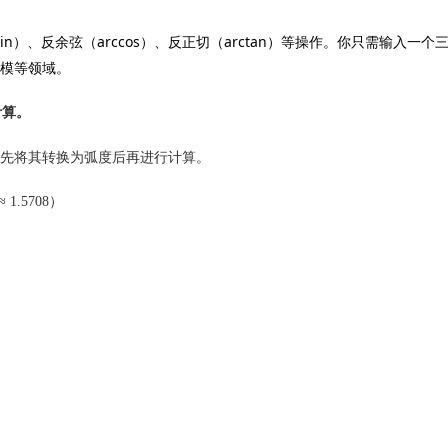
n）、反余弦（arccos）、反正切（arctan）等操作。你只需输入一
模等领域。
计算。
，请先将其转换为弧度后再进行计算。
≈ 1.5708）