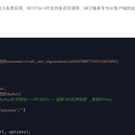
入各类应用。RESTful API支持多语言调用；MCP服务专为AI客户
om/您的username/v1/calc_anti_trigonometric/saf20250807510515d33d94'
;

on'
,

{您的Apikey}'
ikey在‘控制台 -->API KEYs --> 选择’API应用场景‘，复制API key
"precision"
:
""
}

rl, options);
