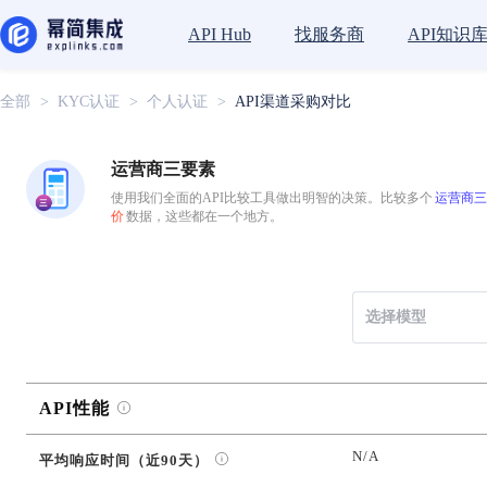
找服务商
API知识
API Hub
全部
>
KYC认证
>
个人认证
>
API渠道采购对比
运营商三要素
使用我们全面的API比较工具做出明智的决策。比较多个
运营商三
价
数据，这些都在一个地方。
选择模型
API性能
N/A
平均响应时间（近90天）