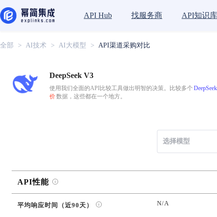
找服务商
API知识
API Hub
全部
>
AI技术
>
AI大模型
>
API渠道采购对比
DeepSeek V3
使用我们全面的API比较工具做出明智的决策。比较多个
DeepSeek
价
数据，这些都在一个地方。
选择模型
API性能
N/A
平均响应时间（近90天）