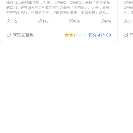
Qwen2.5系列3B模型，相较于 Qwen2，Qwen2.5 获得了显著更多
Qwe
的知识，并在编程能力和数学能力方面有了大幅提升。此外，新模
Qwe
型在指令执行、生成长文本、理解结构化数据（例如表格）以及生
言，支
成结构化输出特别是 JSON 方面取得了显著改进。
本。相
112
118
N/A
N/A
57
代码
指令
构化
阿里云百炼
评分 47/100
角色扮
准评