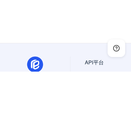
API平台
API大全
免费API
抽象API
幂简集成是创新的API平
精选API
台，一站搜索、试用、集成
美国API
国内外API。
国外API
Copyright © 2024 All Rights Reserved
北京蜜堂有信科技有限公司