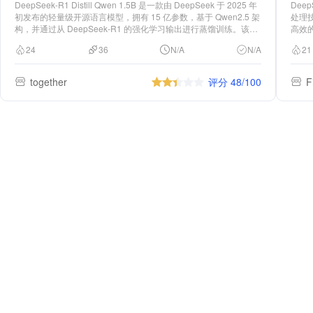
DeepSeek-R1 Distill Qwen 1.5B 是一款由 DeepSeek 于 2025 年
Deep
初发布的轻量级开源语言模型，拥有 15 亿参数，基于 Qwen2.5 架
处理技
构，并通过从 DeepSeek-R1 的强化学习输出进行蒸馏训练。该模
高效
型在数学推理任务中表现出色，MATH-500 基准测试中达到 83.9%
此版
24
36
N/A
N/A
21
的 Pass@1 准确率，超过 GPT-4o 和 Claude 3.5。其高效的性能
能搜索。
使其适用于资源受限的设备，如边缘计算和本地部署场景。
检索
速找
together
评分 48/100
F