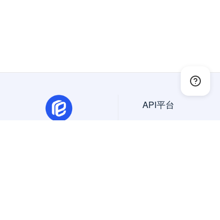
API平台
API大全
免费API
抽象API
幂简集成是创新的API平
精选API
台，一站搜索、试用、集成
美国API
国内外API。
国外API
Copyright © 2024 All Rights Reserved
北京蜜堂有信科技有限公司