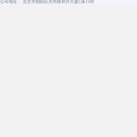
公司地址： 北京市朝阳区光华路和乔大厦C座1508