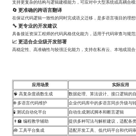
支持更复杂的结构与逻辑建模能力，可应对中大型系统或高耦合模
🔄 更准确的跨语言翻译
在保证代码逻辑一致性的同时完成语义迁移，是多语言项目的理想
🔧 更专业的开发建议
具备接近资深工程师的代码风格优化能力，适用于代码审查与规范
📈 更适合企业级开发部署
高稳定性、高准确性与较强泛化能力，支持在私有云、本地或混合
应用场景
实际应用
🧠 高复杂度函数生成
数据处理、算法设计、接口
🌐 多语言代码维护
企业代码库中的多语言同步升级与
🧪 测试自动化平台
自动生成测试脚本和断言逻辑
👨‍🏫 编程教学辅助
提供多种写法与解析建议，适配各
🧰 工具平台集成
适配开发工具、低代码平台和代码