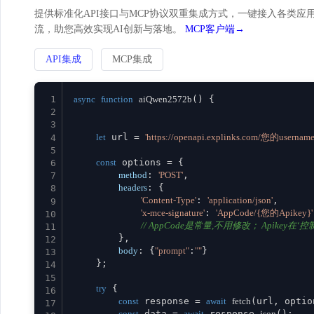
提供标准化API接口与MCP协议双重集成方式，一键接入各类应用。
流，助您高效实现AI创新与落地。
MCP客户端→
API集成
MCP集成
1
async
function
aiQwen2572b
(
) {

2
3
let
 url = 
'https://openapi.explinks.com/您的usernam
4
5
const
 options = {

6
method
: 
'POST'
,

7
headers
: {

8
'Content-Type'
: 
'application/json'
,

9
'x-mce-signature'
: 
'AppCode/{您的Apikey}'
10
// AppCode是常量,不用修改； Apikey在‘控制台
11
        },

12
body
: {
"prompt"
:
""
}

13
    };

14
15
try
 {

16
const
 response = 
await
fetch
(url, option
17
const
 data = 
await
 response.
json
();
