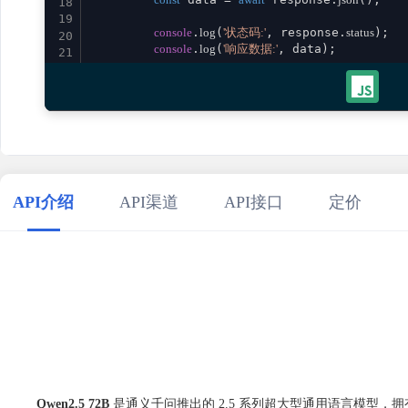
18
19
console
.
log
(
'状态码:'
, response.
status
);

20
console
.
log
(
'响应数据:'
, data);

21
22
return
 data;

23
    } 
catch
 (error) {

24
console
.
error
(
'请求失败:'
, error);

25
throw
 error;

26
    }

27
}

28
29
// 使用示例
API介绍
API渠道
API接口
定价
30
aiQwen2572b
()

31
    .
then
(
result
 =>
console
.
log
(
'成功:'
, result))

32
    .
catch
(
error
 =>
console
.
error
(
'错误:'
33
34
Qwen2.5 72B
是通义千问推出的 2.5 系列超大型通用语言模型，