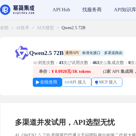
找服务商
API知识
API Hub
全部
>
AI技术
>
AI大模型
>
Qwen2.5 72B
Qwen2.5 72B
通用API
标准化接口
多渠道路由
浏览次数：
43
次
试用次数：
463
次
集成次数：
0
次
单价：
¥
0.0920元/1K tokens
(2家 API 集成
在线使用
API 接入
MCP 接入
多渠道并发试用，API选型无忧
AI_QWEN2_5_72B 是阿里巴巴通义千问团队推出的第二代超