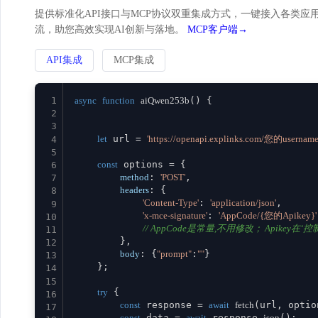
提供标准化API接口与MCP协议双重集成方式，一键接入各类应用。
流，助您高效实现AI创新与落地。
MCP客户端→
API集成
MCP集成
1
async
function
aiQwen253b
(
) {

2
3
let
 url = 
'https://openapi.explinks.com/您的usernam
4
5
const
 options = {

6
method
: 
'POST'
,

7
headers
: {

8
'Content-Type'
: 
'application/json'
,

9
'x-mce-signature'
: 
'AppCode/{您的Apikey}'
10
// AppCode是常量,不用修改； Apikey在‘控制台
11
        },

12
body
: {
"prompt"
:
""
}

13
    };

14
15
try
 {

16
const
 response = 
await
fetch
(url, option
17
const
 data = 
await
 response.
json
();
