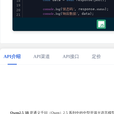
18
19
console
.
log
(
'状态码:'
, response.
status
);

20
console
.
log
(
'响应数据:'
, data);

21
22
return
 data;

23
    } 
catch
 (error) {

24
console
.
error
(
'请求失败:'
, error);

25
throw
 error;

26
    }

27
}

28
29
// 使用示例
API介绍
API渠道
API接口
定价
30
aiQwen253b
()

31
    .
then
(
result
 =>
console
.
log
(
'成功:'
, result))

32
    .
catch
(
error
 =>
console
.
error
(
'错误:'
33
34
Qwen2.5 3B
是通义千问（Qwen）2.5 系列中的中型开源大语言