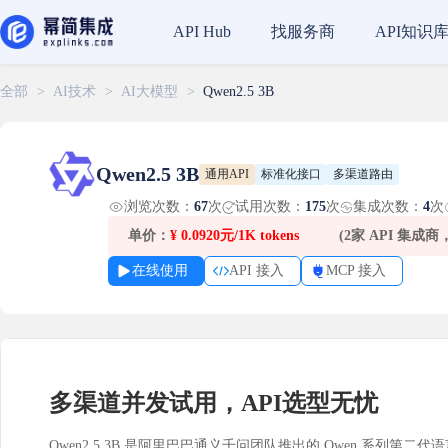
找服务商
API知识
API Hub
全部
>
AI技术
>
AI大模型
>
Qwen2.5 3B
Qwen2.5 3B
通用API
标准化接口
多渠道路由
浏览次数：
67
次
试用次数：
175
次
集成次数：
4
次
单价：
¥
0.0920元/1K tokens
(2家 API 集成
在线使用
API 接入
MCP 接入
多渠道并发试用，API选型无忧
Qwen2.5 3B 是阿里巴巴通义千问团队推出的 Qwen 系列第二